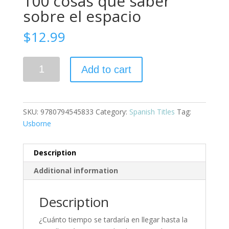
100 cosas que saber
sobre el espacio
$
12.99
100
Add to cart
cosas
que
saber
sobre
SKU:
9780794545833
Category:
Spanish Titles
Tag:
el
Usborne
espacio
quantity
Description
Additional information
Description
¿Cuánto tiempo se tardaría en llegar hasta la