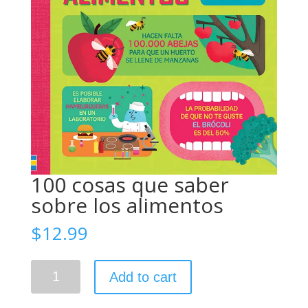
100 cosas que saber
sobre los alimentos
$
12.99
100
Add to cart
cosas
que