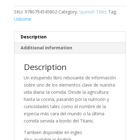
saber
sobre
SKU:
9780794545802
Category:
Spanish Titles
Tag:
los
Usborne
alimentos
quantity
Description
Additional information
Description
Un estupendo libro rebosante de información
sobre uno de los elementos clave de nuestra
vida diaria: la comida. Desde la agricultura
hasta la cocina, pasando por la nutrición y
curiosidades tales como el nombre de la
especia más cara del mundo o la última
comida servida a bordo del Titanic.
Tambien disponible en ingles
Also available in English