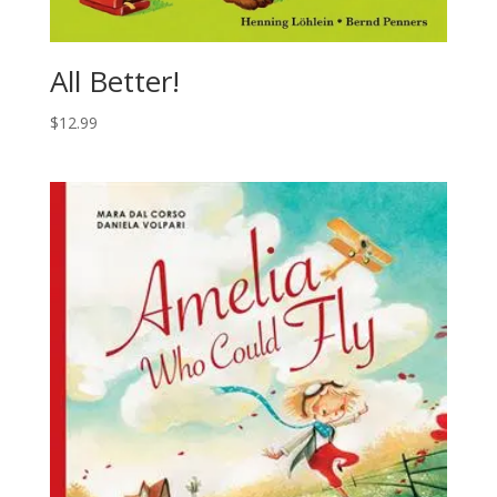
All Better!
$
12.99