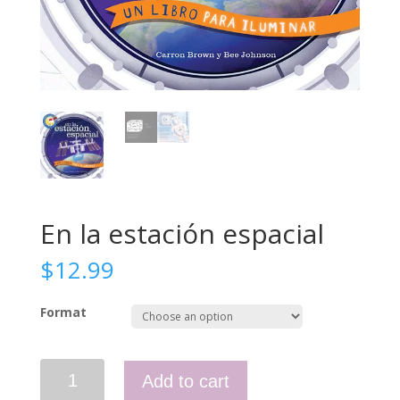
En la estación espacial
$
12.99
Format
En
Add to cart
la