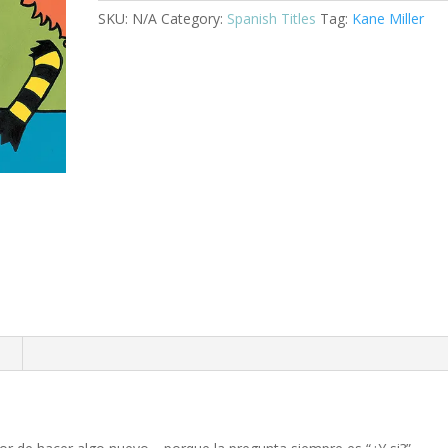
monstruo
SKU:
N/A
Category:
Spanish Titles
Tag:
Kane Miller
Ysi
quantity
n