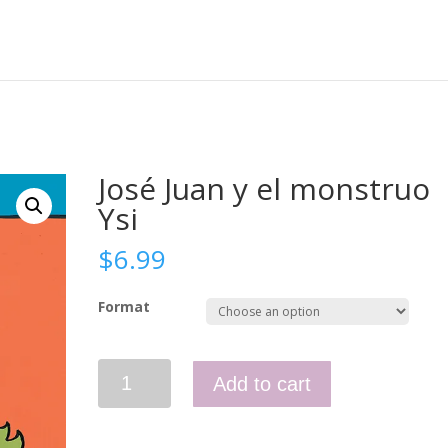
José Juan y el monstruo
Ysi
$
6.99
Format
José
Add to cart
Juan
y
el