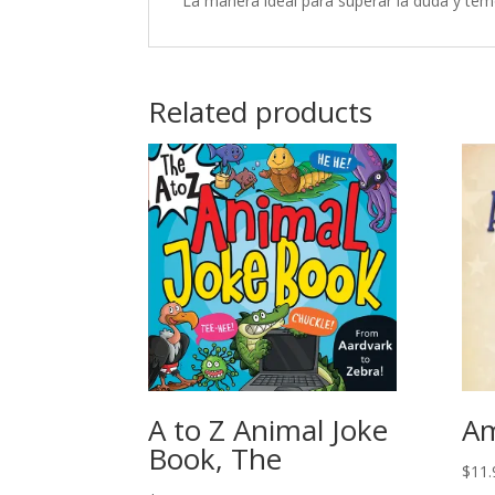
La manera ideal para superar la duda y tem
Related products
A to Z Animal Joke
Am
Book, The
$
11.