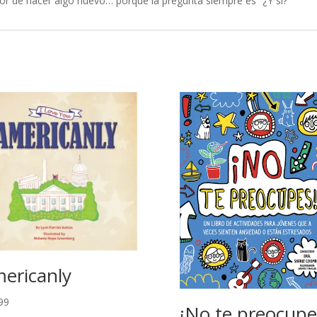
or de hacer algo nuevo… porque la pregunta siempre es “¿Y si?”
ericanly
99
¡No te preocupe